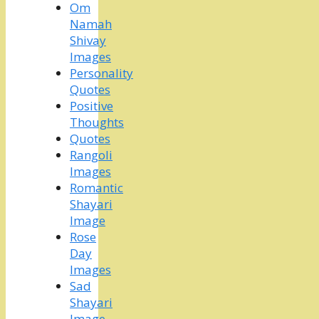
Om
Namah
Shivay
Images
Personality
Quotes
Positive
Thoughts
Quotes
Rangoli
Images
Romantic
Shayari
Image
Rose
Day
Images
Sad
Shayari
Image