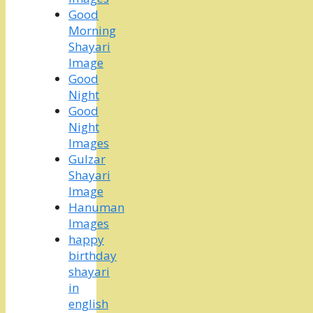
Good
Morning
Shayari
Image
Good
Night
Good
Night
Images
Gulzar
Shayari
Image
Hanuman
Images
happy
birthday
shayari
in
english