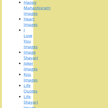
Happy
Mahashivratri
Images
Heart
Images
I
Love
You
Images
Image
Shayari
Joker
Images
Kiss
Images
Life
Quotes
Life
Shayari
Image