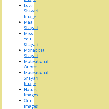
Love
Shayari
Image
Maa
Shayari
Miss
You
Shayari
Mohabbat
Shayari
Motivational
Quotes
Motivational
Shayari
Image
Nature
Images
Om
Images