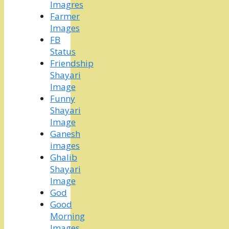
Imagres
Farmer
Images
FB
Status
Friendship
Shayari
Image
Funny
Shayari
Image
Ganesh
images
Ghalib
Shayari
Image
God
Good
Morning
Images