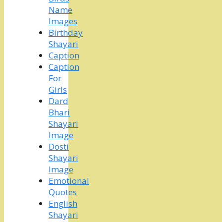
Name
Images
Birthday
Shayari
Caption
Caption
For
Girls
Dard
Bhari
Shayari
Image
Dosti
Shayari
Image
Emotional
Quotes
English
Shayari