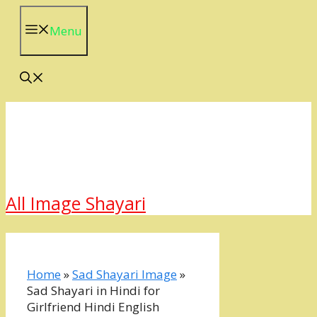
Skip
to
Menu
content
All Image Shayari
Home
»
Sad Shayari Image
»
Sad Shayari in Hindi for
Girlfriend Hindi English