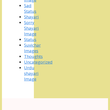
Sad
Status
Shayari
Sorry
Shayari
Image
Status
Suvichar
Images
Thoughts
Uncategorized
Urdu
shayari
Image