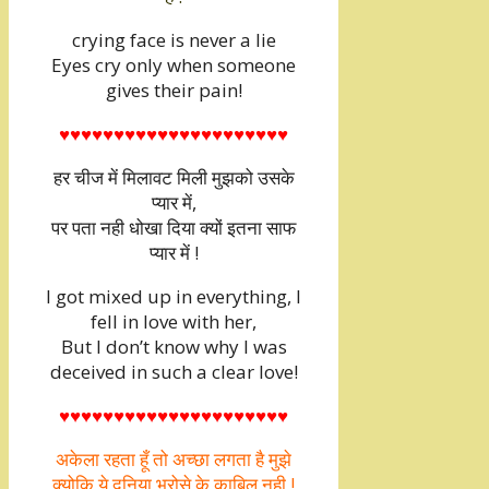
crying face is never a lie
Eyes cry only when someone
gives their pain!
♥♥♥♥♥♥♥♥♥♥♥♥♥♥♥♥♥♥♥♥♥
हर चीज में मिलावट मिली मुझको उसके
प्यार में,
पर पता नही धोखा दिया क्यों इतना साफ
प्यार में !
I got mixed up in everything, I
fell in love with her,
But I don’t know why I was
deceived in such a clear love!
♥♥♥♥♥♥♥♥♥♥♥♥♥♥♥♥♥♥♥♥♥
अकेला रहता हूँ तो अच्छा लगता है मुझे
क्योकि ये दुनिया भरोसे के काबिल नही !