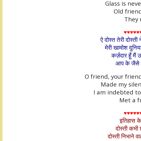
Glass is nev
Old friend
They 
♥♥♥♥♥
ऐ दोस्त तेरी दोस्ती
मेरी खामोश दुनिय
कर्ज़दार हूँ मै
आप के जैसे 
O friend, your frien
Made my silen
I am indebted t
Met a fr
♥♥♥♥♥
इतिहास के
दोस्ती कभी 
दोस्ती निभाने वा